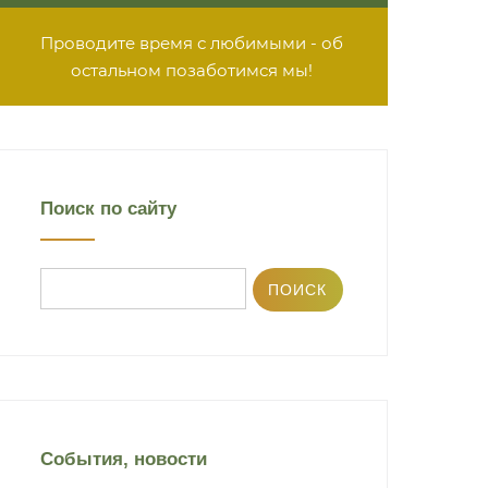
Проводите время с любимыми - об
остальном позаботимся мы!
Поиск по сайту
События, новости